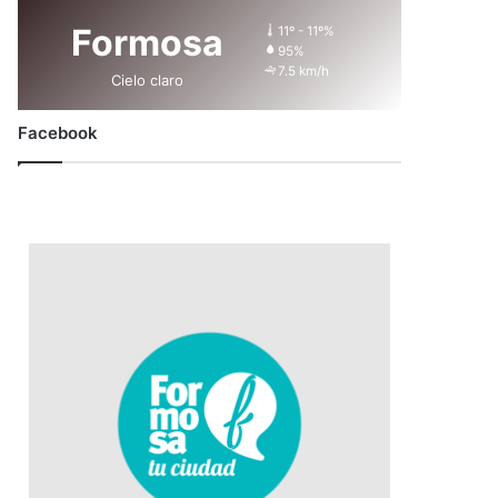
Formosa
11º - 11º%
95%
7.5 km/h
Cielo claro
Facebook