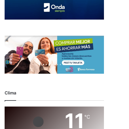
Clima
11
℃