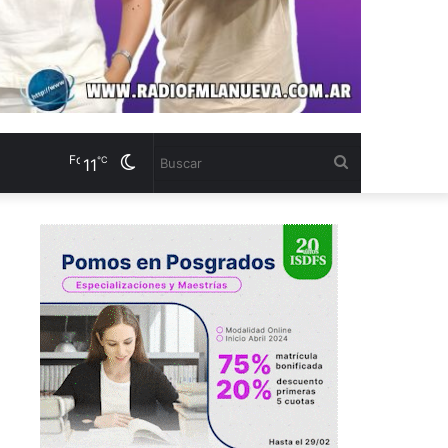
Formosa
Cambiar
Buscar
℃
11
modo