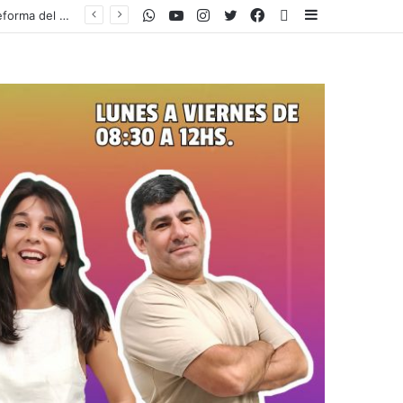
WhatsApp
Youtube
Instagram
Twitter
Facebook
PlayStore
Sidebar
Descoordinaciones, gobernadores rebeldes y el “factor Tini”: por qué Milei sufrió un calvario en el Congreso