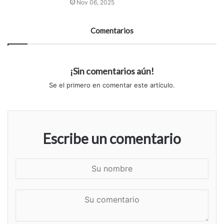
Nov 06, 2025
Comentarios
¡Sin comentarios aún!
Se el primero en comentar este artículo.
Escribe un comentario
S
u
n
S
o
u
m
c
b