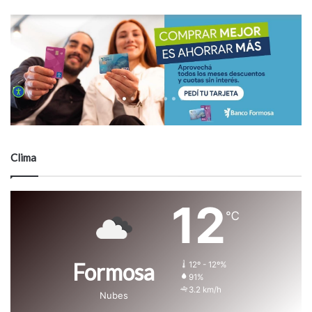
Clima
12
℃
Formosa
12º - 12º%
91%
3.2 km/h
Nubes