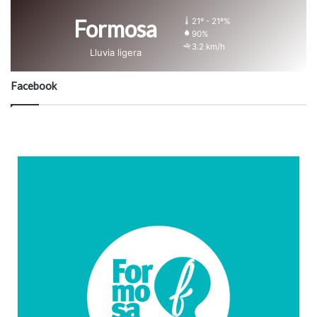
Formosa
21º - 21º%
90%
3.2 km/h
Lluvia ligera
Facebook