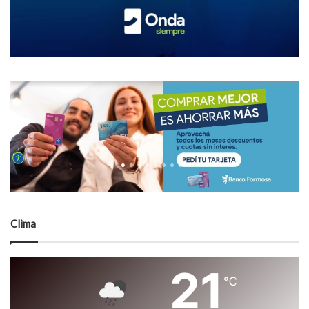
Clima
21
℃