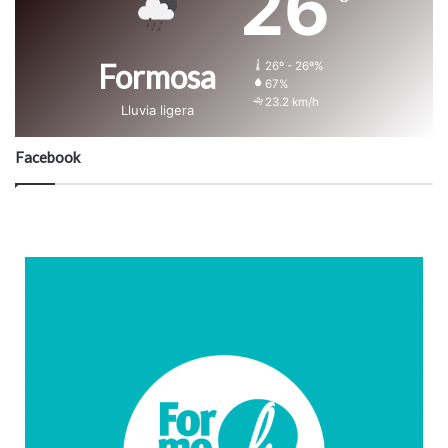
26
Formosa
26º - 26º%
67%
23.2 km/h
Lluvia ligera
Facebook