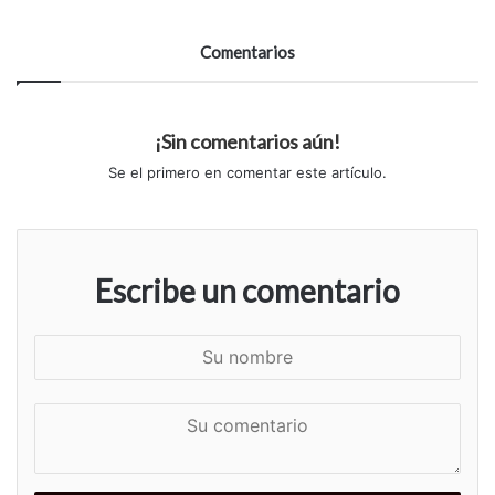
Comentarios
¡Sin comentarios aún!
Se el primero en comentar este artículo.
Escribe un comentario
S
u
n
S
o
u
m
c
b
o
r