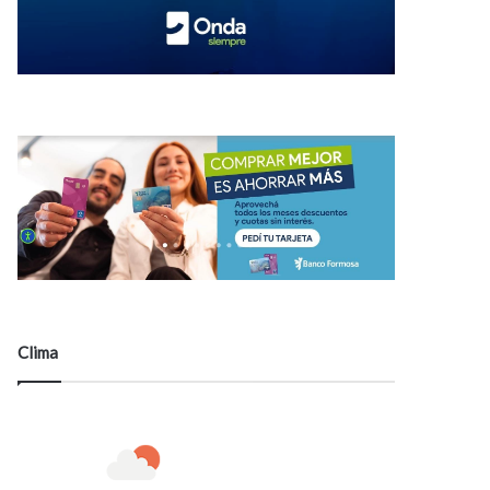
Clima
32
℃