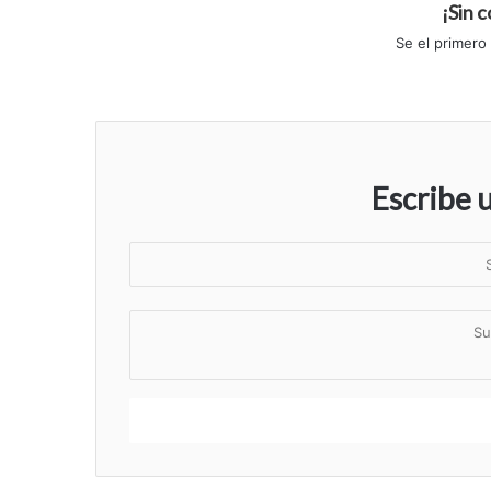
¡Sin 
Se el primero
Escribe 
S
u
n
S
o
u
m
c
b
o
r
m
e
e
n
t