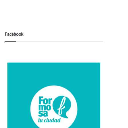
Formosa
32º - 32º%
66%
13.8 km/h
Algo de nubes
Facebook