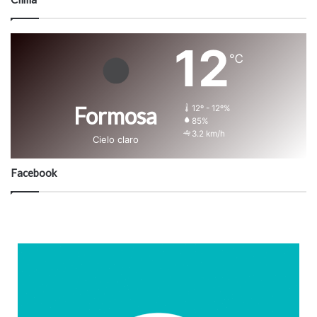
12
℃
Formosa
12º - 12º%
85%
3.2 km/h
Cielo claro
Facebook