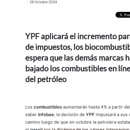
29 Octubre 2024
YPF aplicará el incremento par
de impuestos, los biocombustibl
espera que las demás marcas h
bajado los combustibles en líne
del petróleo
Los
combustibles
aumentarán hasta 4% a partir d
saber
Infobae
, la decisión de
YPF
impulsará a sus
camino luego de que en octubre la petrolera estatal
el
gasoil
por la dinámica de los valores internacio