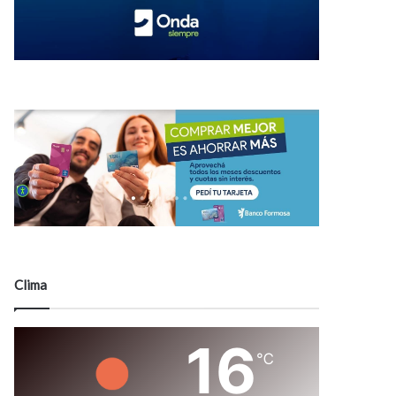
Clima
16
℃