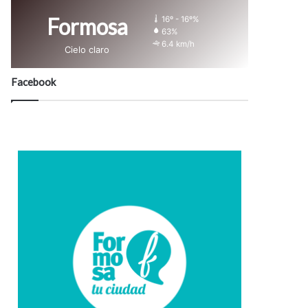
Formosa
16º - 16º%
63%
6.4 km/h
Cielo claro
Facebook