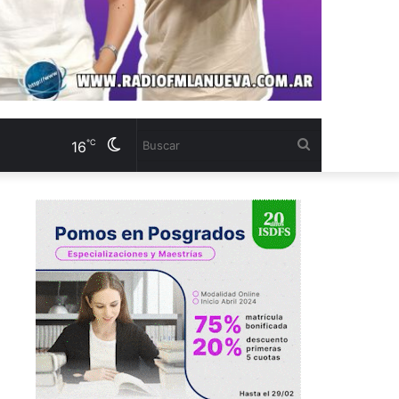
Cambiar
Buscar
℃
16
modo