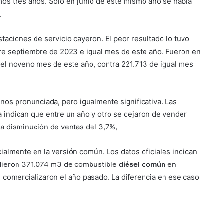
mos tres años. Sólo en junio de este mismo año se había
.
taciones de servicio cayeron. El peor resultado lo tuvo
tre septiembre de 2023 e igual mes de este año. Fueron en
 el noveno mes de este año, contra 221.713 de igual mes
enos pronunciada, pero igualmente significativa. Las
ía indican que entre un año y otro se dejaron de vender
na disminución de ventas del 3,7%,
lmente en la versión común. Los datos oficiales indican
endieron 371.074 m3 de combustible
diésel común
en
comercializaron el año pasado. La diferencia en ese caso