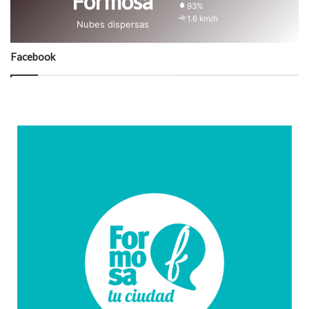
Formosa
93%
1.6 km/h
Nubes dispersas
Facebook