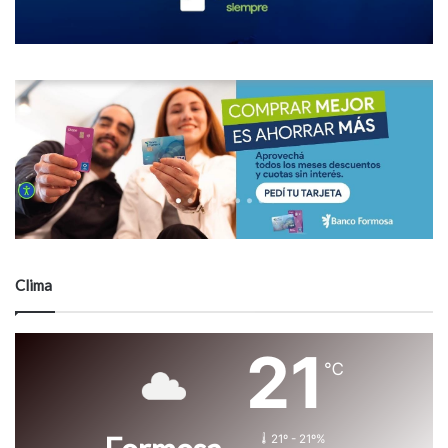
Clima
21
℃
21º - 21º%