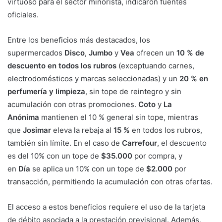
virtuoso para el sector minorista, indicaron fuentes
oficiales.
Entre los beneficios más destacados, los
supermercados
Disco
,
Jumbo
y
Vea
ofrecen un
10 % de
descuento en todos los rubros
(exceptuando carnes,
electrodomésticos y marcas seleccionadas) y un
20 % en
perfumería y limpieza
, sin tope de reintegro y sin
acumulación con otras promociones.
Coto
y
La
Anónima
mantienen el 10 % general sin tope, mientras
que
Josimar
eleva la rebaja al
15 %
en todos los rubros,
también sin límite. En el caso de
Carrefour
, el descuento
es del 10% con un tope de
$35.000
por compra, y
en
Día
se aplica un 10% con un tope de
$2.000
por
transacción, permitiendo la acumulación con otras ofertas.
El acceso a estos beneficios requiere el uso de la tarjeta
de débito asociada a la prestación previsional. Además,