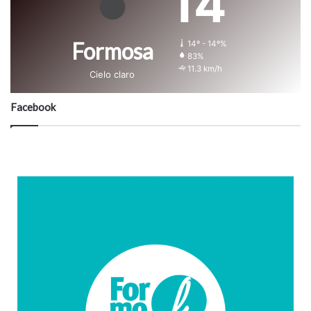
14
Formosa
14º - 14º%
83%
11.3 km/h
Cielo claro
Facebook