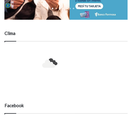
Clima
11
℃
Formosa
11º - 11º%
79%
12.9 km/h
Muy nuboso
Facebook