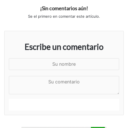
¡Sin comentarios aún!
Se el primero en comentar este artículo.
Escribe un comentario
S
u
n
S
o
u
m
c
b
o
r
m
e
e
n
t
a