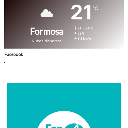
21
℃
Formosa
21º - 21º%
89%
3.2 km/h
Nubes dispersas
Facebook