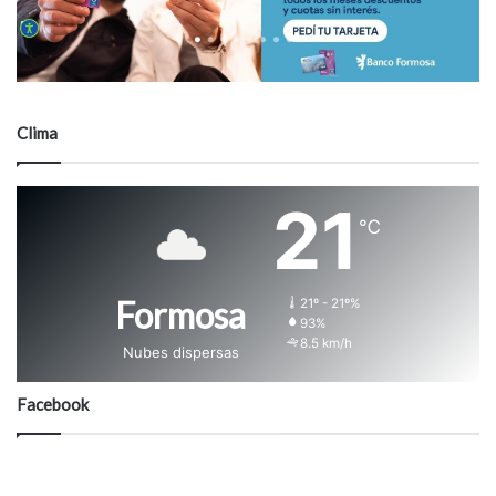
Clima
21
℃
Formosa
21º - 21º%
93%
8.5 km/h
Nubes dispersas
Facebook