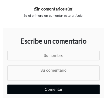
¡Sin comentarios aún!
Se el primero en comentar este artículo.
Escribe un comentario
S
u
n
S
o
u
m
c
b
o
r
m
e
e
n
t