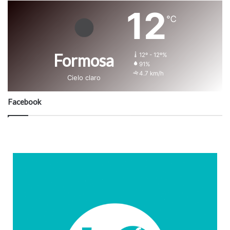
12
℃
Formosa
12º - 12º%
91%
4.7 km/h
Cielo claro
Facebook