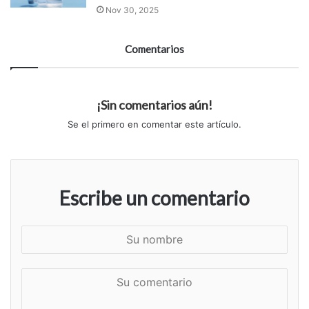
Nov 30, 2025
Comentarios
¡Sin comentarios aún!
Se el primero en comentar este artículo.
Escribe un comentario
S
u
n
S
o
u
m
c
b