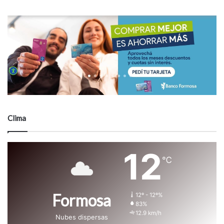
Clima
12
℃
Formosa
12º - 12º%
83%
12.9 km/h
Nubes dispersas