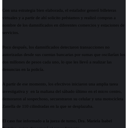
Con una estrategia bien elaborada, el estafador generó billeteras
virtuales y a partir de ahí solicito préstamos y realizó compras a
nombre de los damnificados en diferentes comercios y estaciones de
servicios.
Poco después, los damnificados detectaron transacciones no
autorizadas desde sus cuentas bancarias por sumas que oscilarían los
dos millones de pesos cada uno, lo que les llevó a realizar las
denuncias en la policía.
A partir de ese momento, los efectivos iniciaron una amplia tarea
investigativa y en la mañana del sábado último en el micro centro,
demoraron al sospechoso, secuestraron su celular y una motocicleta
Zanella de 110 cilindradas en la que se desplazaba.
El caso fue informado a la jueza de turno, Dra. Mariela Isabel