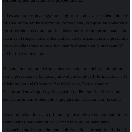
Portales, quien direccionó el procedimiento.
Tal es así que los investigadores lograron reunir varios elementos de
pruebas como ser transacciones comerciales, compras en comercios,
registros fílmicos donde por los días y horarios comprometían cada
vez más al sospechoso, solicitándose en consecuencia a la jueza una
orden de allanamiento para la vivienda ubicada en la manzana 86
del barrio 1ro de mayo.
El mandamiento judicial se concretó en la tarde del sábado último,
con la presencia de la jueza, junto al personal de Informaciones y la
colaboración del Comando Radioeléctrico, Destacamento
Desplazamiento Rápido y Delegación de Policía Científica, donde
secuestraron varios elementos que guardan relación con la causa.
Esta modalidad de estafa o fraude, pone a relieve la habilidad de los
delincuentes para manipular la confianza de las personas y
aprovechar su desconocimiento sobre medidas de seguridad digital.