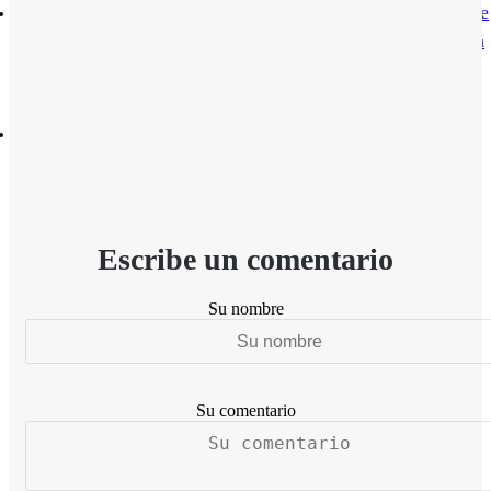
Con éxito se desarrolló la gran feria de
cierre de año en la Peatonal Rivadavia
Dic 23, 2024
La Corte Suprema le puso un freno a
Insfrán: declaró inconstitucional la
reelección indefinida en Formosa
Dic 19, 2024
Escribe un comentario
Su nombre
Su comentario