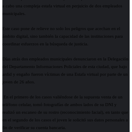
a cabo una compleja estafa virtual en perjuicio de dos empleados
municipales.
Este caso pone de relieve no solo los peligros que acechan en el
ámbito digital, sino también la capacidad de las instituciones para
coordinar esfuerzos en la búsqueda de justicia.
Días atrás dos empleados municipales denunciaron en la Delegación
del Departamento Informaciones Policiales de esta ciudad, que bajo
ardid y engaño fueron víctimas de una Estafa virtual por parte de un
joven de 26 años.
En el primero de los casos valiéndose de la supuesta venta de un
teléfono celular, tomó fotografías de ambos lados de su DNI y
realizó un escaneo de su rostro (reconocimiento facial), en tanto que
en el segundo de los casos el joven le solicitó sus datos personales a
fin de verificar su cuenta bancaria.