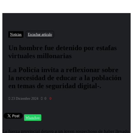
Noticias
Escuchar artículo
Un hombre fue detenido por estafas
virtuales millonarias
La Policía invita a reflexionar sobre
la necesidad de educar a la población
en temas de seguridad digital-.
23 Diciembre 2024
0
0
WhatsApp
La fuerza provincial detuvo a un joven sospechoso de haber llevado