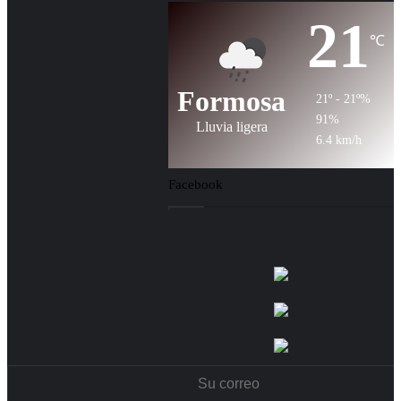
21
℃
Formosa
21º - 21º%
91%
Lluvia ligera
6.4 km/h
Facebook