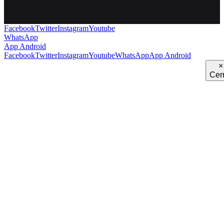
Facebook
Twitter
Instagram
Youtube
WhatsApp
App Android
Facebook
Twitter
Instagram
Youtube
WhatsApp
App Android
×
Cer