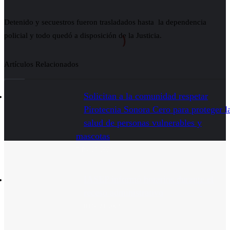
Detenido y secuestros fueron trasladados hasta la dependencia
policial y todo quedó a disposición de la Justicia.
Artículos Relacionados
Solicitan a la comunidad respetar
Pirotecnia Sonora Cero para proteger l
salud de personas vulnerables y
mascotas
Dic 23, 2024
IASEP informó horarios durante el
receso administrativo
Dic 23, 2024