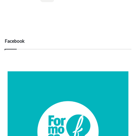
Formosa
20º - 20º%
60%
6.4 km/h
Algo de nubes
Facebook