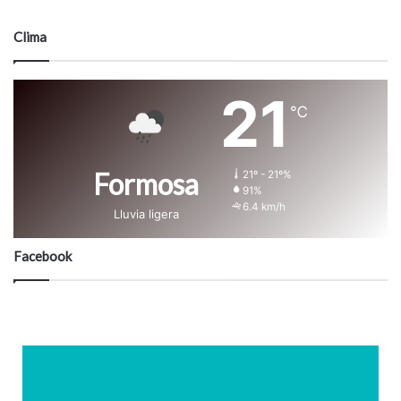
Clima
21
℃
Formosa
21º - 21º%
91%
6.4 km/h
Lluvia ligera
Facebook