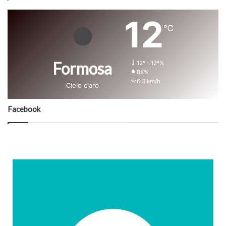
12
℃
Formosa
12º - 12º%
88%
6.3 km/h
Cielo claro
Facebook