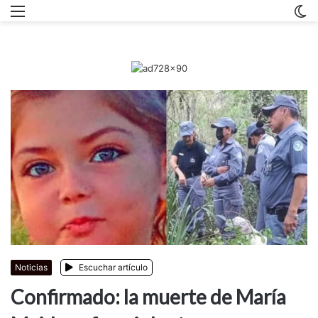
Menu
C
m
Noticias
Escuchar artículo
Confirmado: la muerte de María